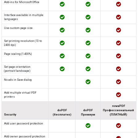
Add-ins for Microsoft Office
Interface available in multiple
languages
Use custom page size
Set printing resolution (72 to
2400 dpi)
Page scaling (1-400%)
Set page orientation
(portrait/landscape)
No ads in Save dialog
Add multiple virtual PDF
printers
novaPDF
doPDF
doPDF
Профессиональный
Security
(бесплатно)
Премиум
(ПЛАТНЫЙ)
Add user password protection
Add owner password protection