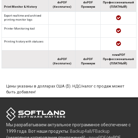
doPDF
doPDF
Профессиональный
Print Monitor & History
(бесплатно)
Премиум
(ПЛАТНЫЙ)
Export realtime and archived
printing monitor logs
Printer Monitoring tool
Printing history with statuses
novaPDF
doPDF
doPDF
Профессиональный
(бесплатно)
Премиум
(ПЛАТНЫЙ)
Цены указаны в долларах США ($). НДС/налог с продаж может
быть добавлен!
Мы разрабатываем актуальное программное обеспечение с
1999 года. Вот наши продукты:
Backup4all
/
FBackup
(резервное копирование приложений) -
novaPDF
/doPDF