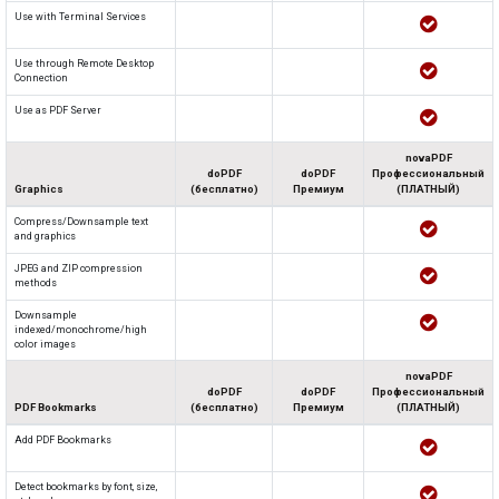
Use with Terminal Services
Use through Remote Desktop
Connection
Use as PDF Server
novaPDF
doPDF
doPDF
Профессиональный
Graphics
(бесплатно)
Премиум
(ПЛАТНЫЙ)
Compress/Downsample text
and graphics
JPEG and ZIP compression
methods
Downsample
indexed/monochrome/high
color images
novaPDF
doPDF
doPDF
Профессиональный
PDF Bookmarks
(бесплатно)
Премиум
(ПЛАТНЫЙ)
Add PDF Bookmarks
Detect bookmarks by font, size,