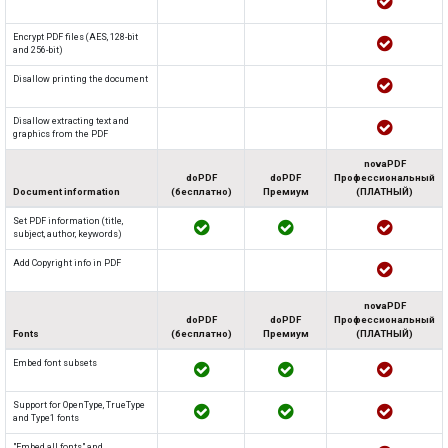
Encrypt PDF files (AES, 128-bit
and 256-bit)
Disallow printing the document
Disallow extracting text and
graphics from the PDF
novaPDF
doPDF
doPDF
Профессиональный
Document information
(бесплатно)
Премиум
(ПЛАТНЫЙ)
Set PDF information (title,
subject, author, keywords)
Add Copyright info in PDF
novaPDF
doPDF
doPDF
Профессиональный
Fonts
(бесплатно)
Премиум
(ПЛАТНЫЙ)
Embed font subsets
Support for OpenType, TrueType
and Type1 fonts
"Embed all fonts" and