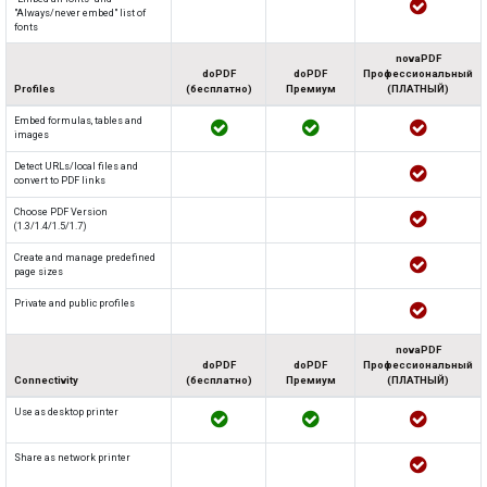
"Always/never embed" list of
fonts
novaPDF
doPDF
doPDF
Профессиональный
Profiles
(бесплатно)
Премиум
(ПЛАТНЫЙ)
Embed formulas, tables and
images
Detect URLs/local files and
convert to PDF links
Choose PDF Version
(1.3/1.4/1.5/1.7)
Create and manage predefined
page sizes
Private and public profiles
novaPDF
doPDF
doPDF
Профессиональный
Connectivity
(бесплатно)
Премиум
(ПЛАТНЫЙ)
Use as desktop printer
Share as network printer