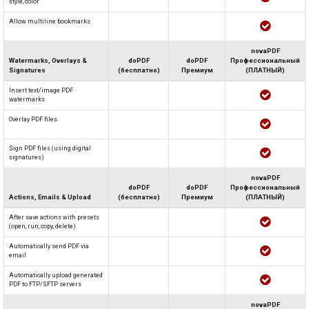
style, color
Allow multiline bookmarks
novaPDF
Watermarks, Overlays &
doPDF
doPDF
Профессиональный
Signatures
(бесплатно)
Премиум
(ПЛАТНЫЙ)
Insert text/image PDF
watermarks
Overlay PDF files
Sign PDF files (using digital
signatures)
novaPDF
doPDF
doPDF
Профессиональный
Actions, Emails & Upload
(бесплатно)
Премиум
(ПЛАТНЫЙ)
After save actions with presets
(open, run, copy, delete)
Automatically send PDF via
email
Automatically upload generated
PDF to FTP/SFTP servers
novaPDF