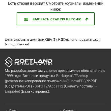
Есть старая версия? Смотрите журналы изменений
ниже:
ВЫБРАТЬ СТАРУЮ ВЕРСИЮ
Цены указаны в долларах США ($). НДС/налог с продаж может
быть добавлен!
Мы разрабатываем актуальное программное обеспечение с
1999 года. Вот наши продукты:
Backup4all
/
FBackup
(резервное копирование приложений) -
novaPDF
/doPDF
(Создатели PDF) -
Soft112
/
Apps112
(Скачать порталы) -
Enquoted
(База котировок).
Дом
Скачать