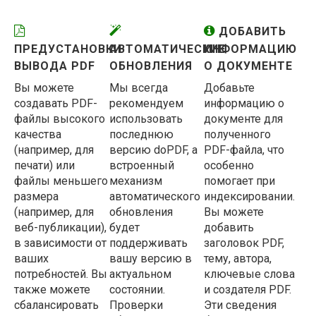
ДОБАВИТЬ
ПРЕДУСТАНОВКИ
АВТОМАТИЧЕСКИЕ
ИНФОРМАЦИЮ
ВЫВОДА PDF
ОБНОВЛЕНИЯ
О ДОКУМЕНТЕ
Вы можете
Мы всегда
Добавьте
создавать PDF-
рекомендуем
информацию о
файлы высокого
использовать
документе для
качества
последнюю
полученного
(например, для
версию doPDF, а
PDF-файла, что
печати) или
встроенный
особенно
файлы меньшего
механизм
помогает при
размера
автоматического
индексировании.
(например, для
обновления
Вы можете
веб-публикации),
будет
добавить
в зависимости от
поддерживать
заголовок PDF,
ваших
вашу версию в
тему, автора,
потребностей. Вы
актуальном
ключевые слова
также можете
состоянии.
и создателя PDF.
сбалансировать
Проверки
Эти сведения