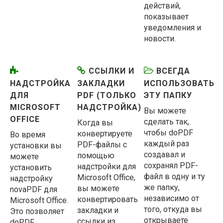
действий,
показывает
уведомления и
новости.
ССЫЛКИ И
ВСЕГДА
НАДСТРОЙКА
ЗАКЛАДКИ
ИСПОЛЬЗОВАТЬ
ДЛЯ
PDF (ТОЛЬКО
ЭТУ ПАПКУ
MICROSOFT
НАДСТРОЙКА)
Вы можете
OFFICE
сделать так,
Когда вы
чтобы doPDF
конвертируете
Во время
каждый раз
PDF-файлы с
установки вы
создавал и
помощью
можете
сохранял PDF-
надстройки для
установить
файл в одну и ту
Microsoft Office,
надстройку
же папку,
вы можете
novaPDF для
независимо от
конвертировать
Microsoft Office.
того, откуда вы
закладки и
Это позволяет
открываете
ссылки из
doPDF