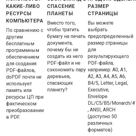
КАКИЕ-ЛИБО
СПАСЕНИЕ
РАЗМЕР
РЕСУРСЫ
ПЛАНЕТЫ
СТРАНИЦЫ
КОМПЬЮТЕРА
Вместо того,
Вы можете
чтобы тратить
выбрать
По сравнению с
бумагу на печать
предопределенный
другим
документа,
размер страницы
бесплатным
почему бы не
для
программным
создать из него
результирующего
обеспечением
PDF-файл и не
PDF-файла,
для создания
сэкономить пару
например: A0, A1,
PDF-файлов,
деревьев,
A2, A3, A4, A5, A6,
doPDF почти не
спасающих
B4/5, Letter, Legal,
использует
планету?
Executive,
память или
Envelope
ресурсы ЦП при
DL/C5/B5/Monarch/#
фактическом
, ANSI, ARCH
преобразовании
(доступно 50
в PDF.
различных
форматов)