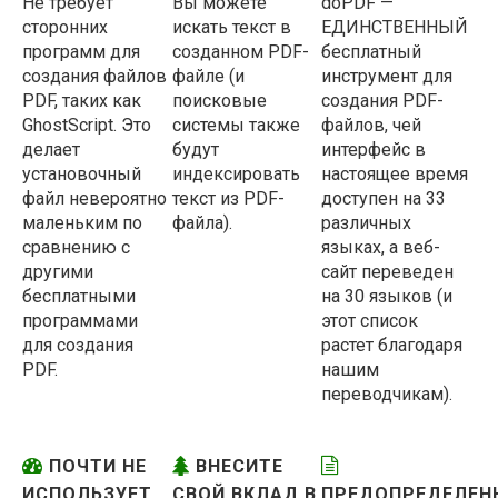
Не требует
Вы можете
doPDF —
сторонних
искать текст в
ЕДИНСТВЕННЫЙ
программ для
созданном PDF-
бесплатный
создания файлов
файле (и
инструмент для
PDF, таких как
поисковые
создания PDF-
GhostScript. Это
системы также
файлов, чей
делает
будут
интерфейс в
установочный
индексировать
настоящее время
файл невероятно
текст из PDF-
доступен на 33
маленьким по
файла).
различных
сравнению с
языках, а веб-
другими
сайт переведен
бесплатными
на 30 языков (и
программами
этот список
для создания
растет благодаря
PDF.
нашим
переводчикам).
ПОЧТИ НЕ
ВНЕСИТЕ
ИСПОЛЬЗУЕТ
СВОЙ ВКЛАД В
ПРЕДОПРЕДЕЛЕН