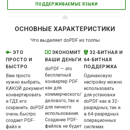
ПОДДЕРЖИВАЕМЫЕ ЯЗЫКИ
ОСНОВНЫЕ ХАРАКТЕРИСТИКИ
Что выделяет doPDF из толпы
ЭТО
ЭКОНОМИТ
32-БИТНАЯ И
ПРОСТО И
ВАШИ ДЕНЬГИ
64-БИТНАЯ
БЫСТРО
ПОДДЕРЖКА
doPDF — это
бесплатный
Вам просто
Одинаковую
конвертер PDF
нужно выбрать,
настройку можно
как для
КАКОЙ документ
использовать
коммерческого/
конвертировать
для установки
делового, так и
и ГДЕ его
doPDF как в 32-
для личного
сохранить. doPDF
разрядных, так и
использования.
очень быстро
в 64-разрядных
Создание PDF-
создает PDF-
операционных
файлов не будет
файл и
системах