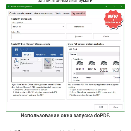
распечатанный лист бумаги.
Использование окна запуска doPDF.