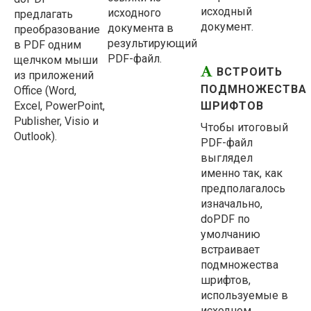
исходный
исходного
предлагать
документ.
документа в
преобразование
результирующий
в PDF одним
PDF-файл.
щелчком мыши
ВСТРОИТЬ
из приложений
ПОДМНОЖЕСТВА
Office (Word,
Excel, PowerPoint,
ШРИФТОВ
Publisher, Visio и
Чтобы итоговый
Outlook).
PDF-файл
выглядел
именно так, как
предполагалось
изначально,
doPDF по
умолчанию
встраивает
подмножества
шрифтов,
используемые в
исходном