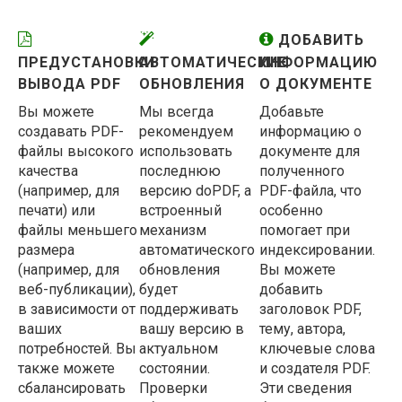
ДОБАВИТЬ
ПРЕДУСТАНОВКИ
АВТОМАТИЧЕСКИЕ
ИНФОРМАЦИЮ
ВЫВОДА PDF
ОБНОВЛЕНИЯ
О ДОКУМЕНТЕ
Вы можете
Мы всегда
Добавьте
создавать PDF-
рекомендуем
информацию о
файлы высокого
использовать
документе для
качества
последнюю
полученного
(например, для
версию doPDF, а
PDF-файла, что
печати) или
встроенный
особенно
файлы меньшего
механизм
помогает при
размера
автоматического
индексировании.
(например, для
обновления
Вы можете
веб-публикации),
будет
добавить
в зависимости от
поддерживать
заголовок PDF,
ваших
вашу версию в
тему, автора,
потребностей. Вы
актуальном
ключевые слова
также можете
состоянии.
и создателя PDF.
сбалансировать
Проверки
Эти сведения