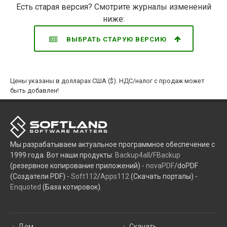
Есть старая версия? Смотрите журналы изменений
ниже:
ВЫБРАТЬ СТАРУЮ ВЕРСИЮ
Цены указаны в долларах США ($). НДС/налог с продаж может
быть добавлен!
Мы разрабатываем актуальное программное обеспечение с
1999 года. Вот наши продукты:
Backup4all
/
FBackup
(резервное копирование приложений) -
novaPDF
/doPDF
(Создатели PDF) -
Soft112
/
Apps112
(Скачать порталы) -
Enquoted
(База котировок).
Дом
Скачать