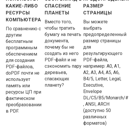
КАКИЕ-ЛИБО
СПАСЕНИЕ
РАЗМЕР
РЕСУРСЫ
ПЛАНЕТЫ
СТРАНИЦЫ
КОМПЬЮТЕРА
Вместо того,
Вы можете
чтобы тратить
выбрать
По сравнению с
бумагу на печать
предопределенный
другим
документа,
размер страницы
бесплатным
почему бы не
для
программным
создать из него
результирующего
обеспечением
PDF-файл и не
PDF-файла,
для создания
сэкономить пару
например: A0, A1,
PDF-файлов,
деревьев,
A2, A3, A4, A5, A6,
doPDF почти не
спасающих
B4/5, Letter, Legal,
использует
планету?
Executive,
память или
Envelope
ресурсы ЦП при
DL/C5/B5/Monarch/#
фактическом
, ANSI, ARCH
преобразовании
(доступно 50
в PDF.
различных
форматов)