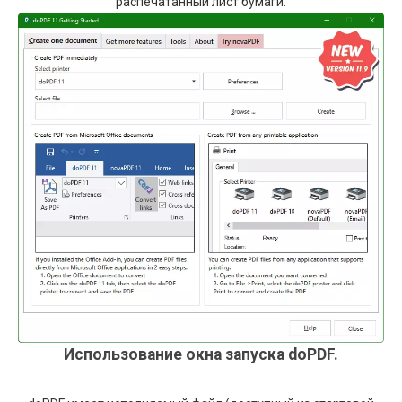
распечатанный лист бумаги.
Использование окна запуска doPDF.