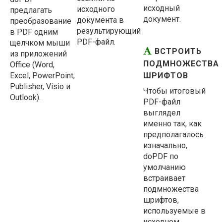
исходный
исходного
предлагать
документ.
документа в
преобразование
результирующий
в PDF одним
PDF-файл.
щелчком мыши
ВСТРОИТЬ
из приложений
ПОДМНОЖЕСТВА
Office (Word,
Excel, PowerPoint,
ШРИФТОВ
Publisher, Visio и
Чтобы итоговый
Outlook).
PDF-файл
выглядел
именно так, как
предполагалось
изначально,
doPDF по
умолчанию
встраивает
подмножества
шрифтов,
используемые в
исходном