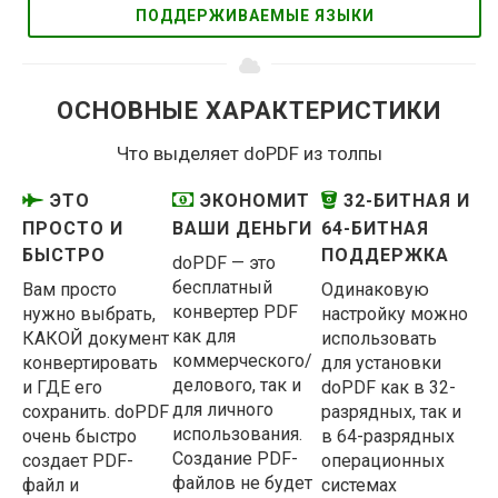
ПОДДЕРЖИВАЕМЫЕ ЯЗЫКИ
ОСНОВНЫЕ ХАРАКТЕРИСТИКИ
Что выделяет doPDF из толпы
ЭТО
ЭКОНОМИТ
32-БИТНАЯ И
ПРОСТО И
ВАШИ ДЕНЬГИ
64-БИТНАЯ
БЫСТРО
ПОДДЕРЖКА
doPDF — это
бесплатный
Вам просто
Одинаковую
конвертер PDF
нужно выбрать,
настройку можно
как для
КАКОЙ документ
использовать
коммерческого/
конвертировать
для установки
делового, так и
и ГДЕ его
doPDF как в 32-
для личного
сохранить. doPDF
разрядных, так и
использования.
очень быстро
в 64-разрядных
Создание PDF-
создает PDF-
операционных
файлов не будет
файл и
системах