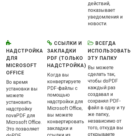
действий,
показывает
уведомления и
новости.
ССЫЛКИ И
ВСЕГДА
НАДСТРОЙКА
ЗАКЛАДКИ
ИСПОЛЬЗОВАТЬ
ДЛЯ
PDF (ТОЛЬКО
ЭТУ ПАПКУ
MICROSOFT
НАДСТРОЙКА)
Вы можете
OFFICE
сделать так,
Когда вы
чтобы doPDF
конвертируете
Во время
каждый раз
PDF-файлы с
установки вы
создавал и
помощью
можете
сохранял PDF-
надстройки для
установить
файл в одну и ту
Microsoft Office,
надстройку
же папку,
вы можете
novaPDF для
независимо от
конвертировать
Microsoft Office.
того, откуда вы
закладки и
Это позволяет
открываете
ссылки из
doPDF