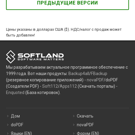
ПРЕДЫДУЩИЕ ВЕРСИИ
Цены указаны в долларах США ($). НДС/налог с продаж может
быть добавлен!
Мы разрабатываем актуальное программное обеспечение с
1999 года. Вот наши продукты:
Backup4all
/
FBackup
(резервное копирование приложений) -
novaPDF
/doPDF
(Создатели PDF) -
Soft112
/
Apps112
(Скачать порталы) -
Enquoted
(База котировок).
Дом
Скачать
doPDF
novaPDF
Языки (EN)
Форум (EN)