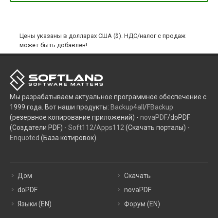
Цены указаны в долларах США ($). НДС/налог с продаж
может быть добавлен!
Мы разрабатываем актуальное программное обеспечение с
1999 года. Вот наши продукты:
Backup4all
/
FBackup
(резервное копирование приложений) -
novaPDF
/doPDF
(Создатели PDF) -
Soft112
/
Apps112
(Скачать порталы) -
Enquoted
(База котировок).
Дом
Скачать
doPDF
novaPDF
Языки (EN)
Форум (EN)